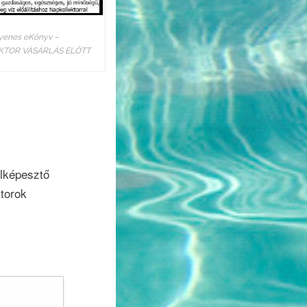
yenes eKönyv –
KTOR VÁSÁRLÁS ELŐTT
elképesztő
ktorok