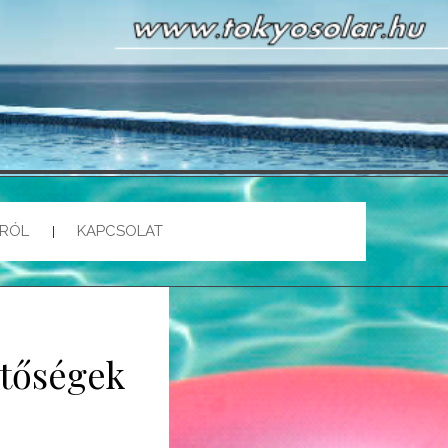
NCEFŰTÉS
ÁRÓL
KAPCSOLAT
etőségek