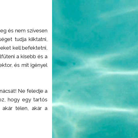
ideg és nem szívesen
et tudja kiiktatni,
ket kell befektetni,
lfűteni a kisebb és a
ktor, és mit igényel
nácsát! Ne feledje a
oz, hogy egy tartós
 akár télen, akár a