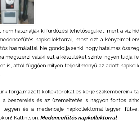
nem használják ki fürdőzési lehetőségüket, mert a víz h
edencefűtés napkollektorral, most ezt a kényelmetlenség
tós használattal. Ne gondolja senki, hogy hatalmas összege
a megszerzi valaki ezt a készüléket szinte ingyen tudja fe
is, attól függően milyen teljesítményű az adott napkolle
.
nk forgalmazott kollektorokat és kérje szakembereink ta
 a beszerelés és az üzemeltetés is nagyon fontos ahh
 legyen és a medencéje napkollektorral legyen fűtve,
kon! Kattintson:
Medencefűtés napkollektorral