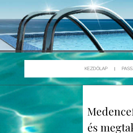
KEZDŐLAP
PASS
Medencef
és megta