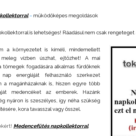
ollektorral
–
működőképes megoldások
ollektorral is lehetséges! Ráadásul nem csak rengeteget 
m a környezetet is kíméli, mindemellett
 meleg vízben úszhat, ejtőzhet! A mai
a tömegek fogadására alkalmas fürdőknek
nap energiáját felhasználó szerkezet
m a magánházaknak is, hiszen egyre több
saját medencéket az emberek. Hazánk
ég nyáron is szeszélyes, így néha szükség
ítésére, kora tavasszal vagy ősszel.
ekért!
Medencefűtés napkollektorral