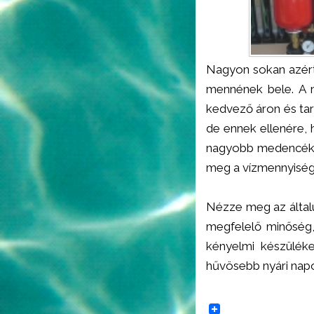
Nagyon sokan azért 
mennének bele. A m
kedvező áron és tar
de ennek ellenére, h
nagyobb medencéket 
meg a vízmennyiség
Nézze meg az általu
megfelelő minőség,
kényelmi készüléke
hűvösebb nyári napo