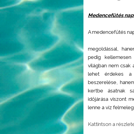
Medencefűtés napk
A medencefűtés napk
megoldással, hane
pedig kellemesen
világban nem csak 
lehet érdekes a 
beszerelése, hane
kertbe ásatnak 
időjárása viszont m
lenne a víz felmeleg
Kattintson a részlet