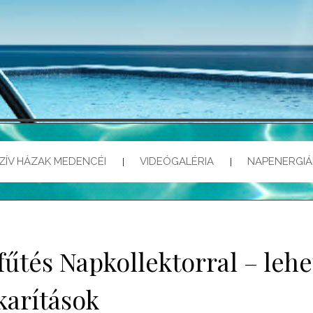
MEDE
NAPKOLLEKTOR, MEDENCE
ZÍV HÁZAK MEDENCÉI
VIDEÓGALÉRIA
NAPENERGI
űtés Napkollektorral – leh
karítások