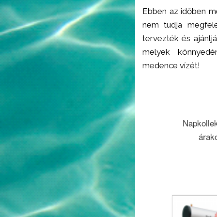
Ebben az időben mé
nem tudja megfelel
tervezték és ajánlj
melyek könnyedé
medence vízét!
Napkollek
árako