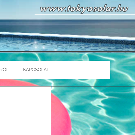
NCEFŰTÉS
ÁRÓL
KAPCSOLAT