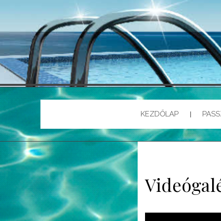
KEZDŐLAP
PASS
Videógal